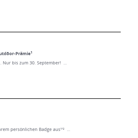
1
utdōor-Prämie
n. Nur bis zum 30. September! …
Ihrem persönlichen Badge aus¹'² …