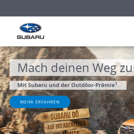
Mach deinen Weg zu
1
Mit Subaru und der Outdōor-Prämie
.
MEHR ERFAHREN