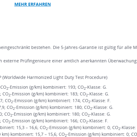
MEHR ERFAHREN
ingeschränkt bestehen. Die 5-Jahres-Garantie ist gültig für alle 
 externe Prüfingenieure einer amtlich anerkannten Überwachungs
 (Worldwide Harmonized Light Duty Test Procedure)
; CO
-Emission (g/km) kombiniert: 193; CO
-Klasse: G.
2
2
1; CO
-Emission (g/km) kombiniert: 183; CO
-Klasse: G.
2
2
,7; CO
-Emission (g/km) kombiniert: 174; CO
-Klasse: F.
2
2
7,9; CO
-Emission (g/km) kombiniert: 180; CO
-Klasse: G.
2
2
,0; CO
-Emission (g/km) kombiniert: 180; CO
-Klasse: G.
2
2
3; CO
-Emission (g/km) kombiniert: 166; CO
-Klasse: F.
2
2
niert: 15,3 – 16,6; CO
-Emission (g/km) kombiniert: 0; CO
-Klasse:
2
2
m) kombiniert: 15,7 – 15,6; CO
-Emission (g/km) kombiniert: 0; C
2