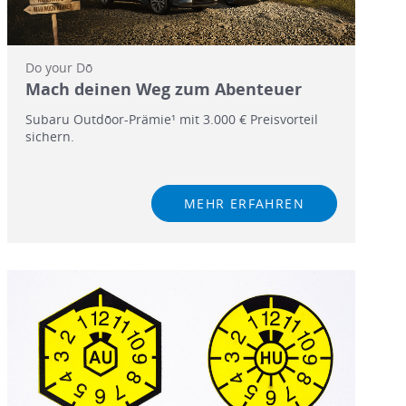
Do your Dō
Mach deinen Weg zum Abenteuer
Subaru Outdōor-Prämie¹ mit 3.000 € Preisvorteil
sichern.
MEHR ERFAHREN