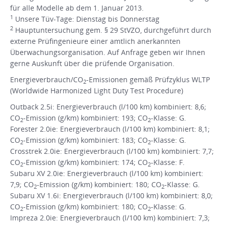
für alle Modelle ab dem 1. Januar 2013.
1
Unsere Tüv-Tage: Dienstag bis Donnerstag
2
Hauptuntersuchung gem. § 29 StVZO, durchgeführt durch
externe Prüfingenieure einer amtlich anerkannten
Überwachungsorganisation. Auf Anfrage geben wir Ihnen
gerne Auskunft über die prüfende Organisation.
Energieverbrauch/CO
-Emissionen gemäß Prüfzyklus WLTP
2
(Worldwide Harmonized Light Duty Test Procedure)
Outback 2.5i: Energieverbrauch (l/100 km) kombiniert: 8,6;
CO
-Emission (g/km) kombiniert: 193; CO
-Klasse: G.
2
2
Forester 2.0ie: Energieverbrauch (l/100 km) kombiniert: 8,1;
CO
-Emission (g/km) kombiniert: 183; CO
-Klasse: G.
2
2
Crosstrek 2.0ie: Energieverbrauch (l/100 km) kombiniert: 7,7;
CO
-Emission (g/km) kombiniert: 174; CO
-Klasse: F.
2
2
Subaru XV 2.0ie: Energieverbrauch (l/100 km) kombiniert:
7,9; CO
-Emission (g/km) kombiniert: 180; CO
-Klasse: G.
2
2
Subaru XV 1.6i: Energieverbrauch (l/100 km) kombiniert: 8,0;
CO
-Emission (g/km) kombiniert: 180; CO
-Klasse: G.
2
2
Impreza 2.0ie: Energieverbrauch (l/100 km) kombiniert: 7,3;