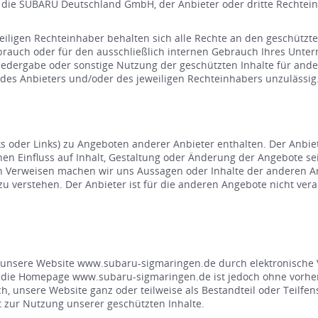
d die SUBARU Deutschland GmbH, der Anbieter oder dritte Rechte
igen Rechteinhaber behalten sich alle Rechte an den geschützten 
Gebrauch oder für den ausschließlich internen Gebrauch Ihres Unt
Wiedergabe oder sonstige Nutzung der geschützten Inhalte für ande
es Anbieters und/oder des jeweiligen Rechteinhabers unzulässig
s oder Links) zu Angeboten anderer Anbieter enthalten. Der Anbiet
inen Einfluss auf Inhalt, Gestaltung oder Änderung der Angebote s
en Verweisen machen wir uns Aussagen oder Inhalte der anderen An
zu verstehen. Der Anbieter ist für die anderen Angebote nicht ve
nsere Website www.subaru-sigmaringen.de durch elektronische Verw
 als die Homepage www.subaru-sigmaringen.de ist jedoch ohne vorh
h, unsere Website ganz oder teilweise als Bestandteil oder Teilfe
t zur Nutzung unserer geschützten Inhalte.