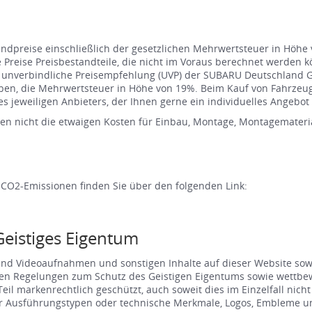
 Endpreise einschließlich der gesetzlichen Mehrwertsteuer in Höh
ie Preise Preisbestandteile, die nicht im Voraus berechnet werden 
s unverbindliche Preisempfehlung (UVP) der SUBARU Deutschland 
ieben, die Mehrwertsteuer in Höhe von 19%. Beim Kauf von Fahrze
s jeweiligen Anbieters, der Ihnen gerne ein individuelles Angebot e
en nicht die etwaigen Kosten für Einbau, Montage, Montagemateria
 CO2-Emissionen finden Sie über den folgenden Link:
Geistiges Eigentum
 und Videoaufnahmen und sonstigen Inhalte auf dieser Website so
en Regelungen zum Schutz des Geistigen Eigentums sowie wettbewe
 markenrechtlich geschützt, auch soweit dies im Einzelfall nicht k
Ausführungstypen oder technische Merkmale, Logos, Embleme und