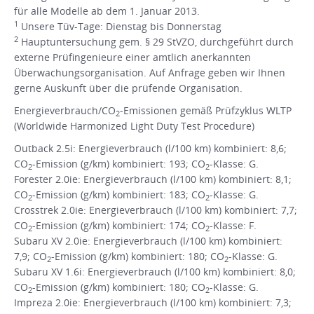
für alle Modelle ab dem 1. Januar 2013.
1
Unsere Tüv-Tage: Dienstag bis Donnerstag
2
Hauptuntersuchung gem. § 29 StVZO, durchgeführt durch
externe Prüfingenieure einer amtlich anerkannten
Überwachungsorganisation. Auf Anfrage geben wir Ihnen
gerne Auskunft über die prüfende Organisation.
Energieverbrauch/CO
-Emissionen gemäß Prüfzyklus WLTP
2
(Worldwide Harmonized Light Duty Test Procedure)
Outback 2.5i: Energieverbrauch (l/100 km) kombiniert: 8,6;
CO
-Emission (g/km) kombiniert: 193; CO
-Klasse: G.
2
2
Forester 2.0ie: Energieverbrauch (l/100 km) kombiniert: 8,1;
CO
-Emission (g/km) kombiniert: 183; CO
-Klasse: G.
2
2
Crosstrek 2.0ie: Energieverbrauch (l/100 km) kombiniert: 7,7;
CO
-Emission (g/km) kombiniert: 174; CO
-Klasse: F.
2
2
Subaru XV 2.0ie: Energieverbrauch (l/100 km) kombiniert:
7,9; CO
-Emission (g/km) kombiniert: 180; CO
-Klasse: G.
2
2
Subaru XV 1.6i: Energieverbrauch (l/100 km) kombiniert: 8,0;
CO
-Emission (g/km) kombiniert: 180; CO
-Klasse: G.
2
2
Impreza 2.0ie: Energieverbrauch (l/100 km) kombiniert: 7,3;